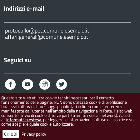
Indirizzi e-mail
protocollo@pec.comune.esempio.it
affari.generali@comune.esempio.it
Seguici su
f
y
i
t
a
o
n
w
c
u
s
i
Questo sito web utilizza cookie tecnici necessari per il corretto
e
t
t
t
funzionamento delle pagine; NON sono utilizzati cookie di profilazione
b
u
a
t
finalizzati all'invio di messaggi pubblicitari in linea con le preferenze
manifestate dall'utente nell'ambito della navigazione in Rete. Il sito web
o
b
g
e
Home
Help
Mappa
Contatti
Privacy
consente l'invio di cookie di terze parti (tramite i social network). Accedi
o
e
r
r
all'
informativa estesa
, per leggere le informazioni sull'uso dei cookie e su
Credits
Prova
come scegliere quale cookie autorizzare.
k
a
m
Powered by:
DigitalPA S.r.l.
Privacy policy
CHIUDI